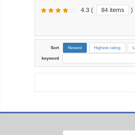
4.3
(
84 items
)
Sort
Newest
Highest rating
U
keyword