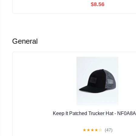
$8.56
General
Keep It Patched Trucker Hat - NF0A8
★
★
★
★
☆
(47)