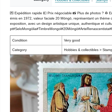
Hobbies & collectibles
Stamps
💌 Expédition rapide 💶 Prix négociable 📸 Plus de photos ? ♻️ 
émis en 1972, valeur faciale 20 Möngö, représentant un thème d’a
exposition, avec un design artistique unique, authentique et cultu
pt#SeloMongólia#TimbreMongol#20Möngö#ArteRenascentista#Rel
Condition
Very good
Category
Hobbies & collectibles > Stam