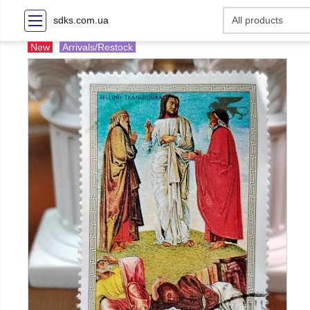
sdks.com.ua
New
Arrivals/Restock